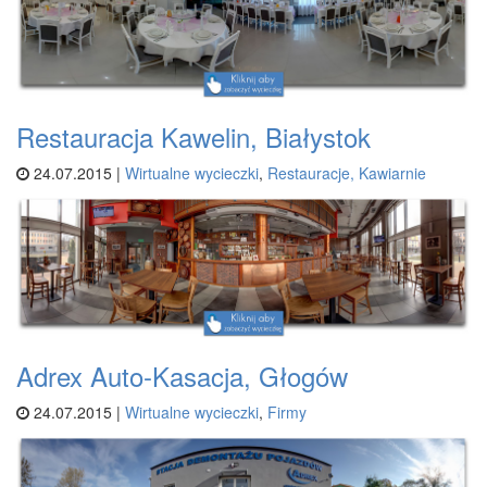
Restauracja Kawelin, Białystok
24.07.2015 |
Wirtualne wycieczki
,
Restauracje, Kawiarnie
Adrex Auto-Kasacja, Głogów
24.07.2015 |
Wirtualne wycieczki
,
Firmy