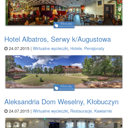
Hotel Albatros, Serwy k/Augustowa
24.07.2015 |
Wirtualne wycieczki
,
Hotele, Pensjonaty
Aleksandria Dom Weselny, Kłobuczyn
24.07.2015 |
Wirtualne wycieczki
,
Restauracje, Kawiarnie