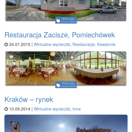
Restauracja Zacisze, Pomiechówek
24.07.2015 |
Wirtualne wycieczki
,
Restauracje, Kawiarnie
Kraków – rynek
10.09.2014 |
Wirtualne wycieczki
,
Inne