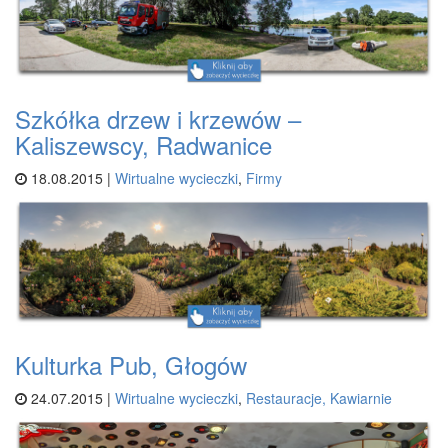
Szkółka drzew i krzewów –
Kaliszewscy, Radwanice
18.08.2015 |
Wirtualne wycieczki
,
Firmy
Kulturka Pub, Głogów
24.07.2015 |
Wirtualne wycieczki
,
Restauracje, Kawiarnie