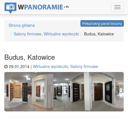
Toggl
navig
Pokaż/ukryj panel boczny
Strona główna
Salony firmowe
,
Wirtualne wycieczki
Budus, Katowice
Budus, Katowice
29.01.2014 |
Wirtualne wycieczki
,
Salony firmowe