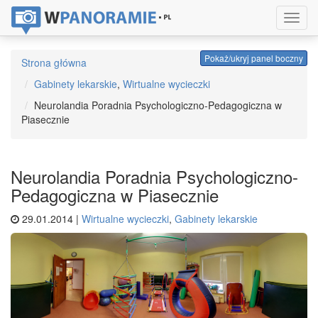
Toggl
navig
Pokaż/ukryj panel boczny
Strona główna
Gabinety lekarskie
,
Wirtualne wycieczki
Neurolandia Poradnia Psychologiczno-Pedagogiczna w
Piasecznie
Neurolandia Poradnia Psychologiczno-
Pedagogiczna w Piasecznie
29.01.2014 |
Wirtualne wycieczki
,
Gabinety lekarskie