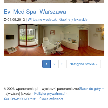
Evi Med Spa, Warszawa
04.09.2012 |
Wirtualne wycieczki
,
Gabinety lekarskie
1
2
3
Następna strona »
© 2026 wpanoramie.pl – wycieczki panoramiczne
Skocz do góry ↑
najwyższej jakości ·
Polityka prywatności
·
Zastrzeżenia prawne
·
Prawa autorskie