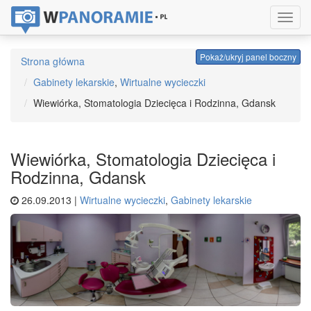
Toggl
navig
Pokaż/ukryj panel boczny
Strona główna
Gabinety lekarskie
,
Wirtualne wycieczki
Wiewiórka, Stomatologia Dziecięca i Rodzinna, Gdansk
Wiewiórka, Stomatologia Dziecięca i
Rodzinna, Gdansk
26.09.2013 |
Wirtualne wycieczki
,
Gabinety lekarskie