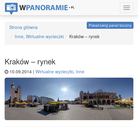
Toggl
navig
Pokaż/ukryj panel boczny
Strona główna
Inne
,
Wirtualne wycieczki
Kraków – rynek
Kraków – rynek
10.09.2014 |
Wirtualne wycieczki
,
Inne