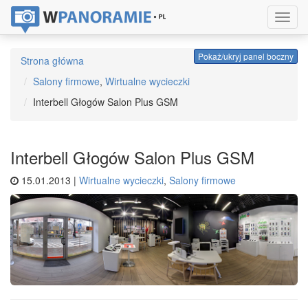
Toggl
navig
Pokaż/ukryj panel boczny
Strona główna
Salony firmowe
,
Wirtualne wycieczki
Interbell Głogów Salon Plus GSM
Interbell Głogów Salon Plus GSM
15.01.2013 |
Wirtualne wycieczki
,
Salony firmowe