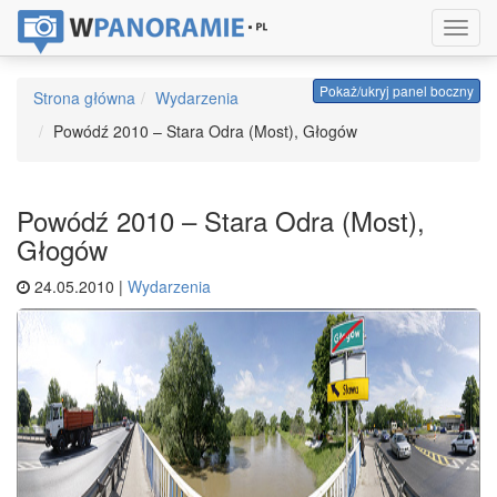
Toggl
navig
Pokaż/ukryj panel boczny
Strona główna
Wydarzenia
Powódź 2010 – Stara Odra (Most), Głogów
Powódź 2010 – Stara Odra (Most),
Głogów
24.05.2010 |
Wydarzenia