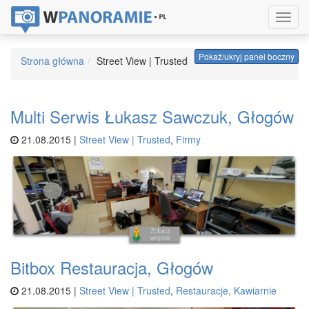
Toggl
navig
Pokaż/ukryj panel boczny
Strona główna
Street View | Trusted
Multi Serwis Łukasz Sawczuk, Głogów
21.08.2015 |
Street View | Trusted
,
Firmy
Bitbox Restauracja, Głogów
21.08.2015 |
Street View | Trusted
,
Restauracje, Kawiarnie