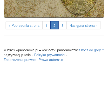
« Poprzednia strona
1
2
3
Następna strona »
© 2026 wpanoramie.pl – wycieczki panoramiczne
Skocz do góry ↑
najwyższej jakości ·
Polityka prywatności
·
Zastrzeżenia prawne
·
Prawa autorskie