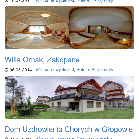
Willa Ornak, Zakopane
06.08.2014 |
Wirtualne wycieczki
,
Hotele, Pensjonaty
Dom Uzdrowienia Chorych w Głogowie
24.06.2014 |
Wirtualne wycieczki
,
Gabinety lekarskie