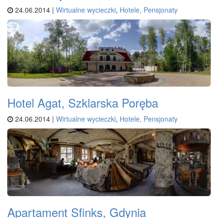
24.06.2014 |
Wirtualne wycieczki
,
Hotele, Pensjonaty
Hotel Agat, Szklarska Poręba
24.06.2014 |
Wirtualne wycieczki
,
Hotele, Pensjonaty
Apartament Sfinks, Gdynia