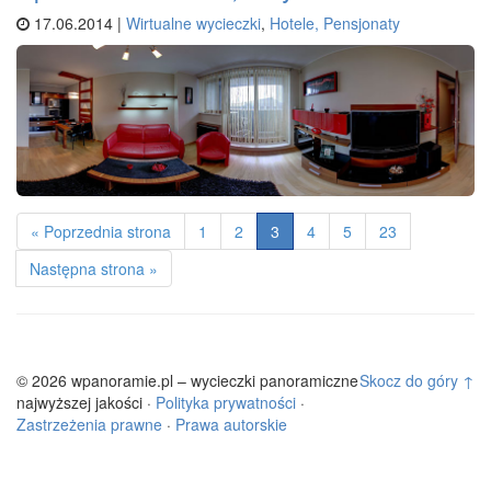
17.06.2014 |
Wirtualne wycieczki
,
Hotele, Pensjonaty
« Poprzednia strona
1
2
3
4
5
23
Następna strona »
© 2026 wpanoramie.pl – wycieczki panoramiczne
Skocz do góry ↑
najwyższej jakości ·
Polityka prywatności
·
Zastrzeżenia prawne
·
Prawa autorskie